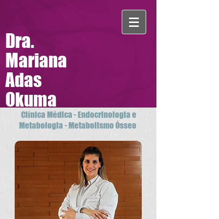
Dra.
Mariana
Adas
Okuma
Clínica Médica - Endocrinologia e
Metabologia - Metabolismo Ósseo