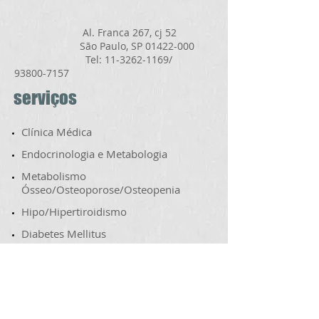
Al. Franca 267, cj 52
São Paulo, SP
01422-000
Tel: 11-3262-1169/
93800-7157
serviços
Clínica Médica
​Endocrinologia e Metabologia
​Metabolismo
Ósseo/Osteoporose/Osteopenia
Hipo/Hipertiroidismo
​Diabetes Mellitus
​Obesidade
Doenças da Adrenal​
Doenças da Hipófise​